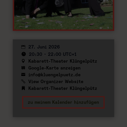
27. Juni 2026
20:30 - 22:00 UTC+1
Kabarett-Theater Klüngelpütz
Google-Karte anzeigen
info@kluengelpuetz.de
View Organizer Website
Kabarett-Theater Klüngelpütz
zu meinem Kalender hinzufügen