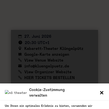
27. Juni 2026
20:30 UTC+1
Kabarett-Theater Klüngelpütz
Google-Karte anzeigen
View Venue Website
info@kluengelpuetz.de
View Organizer Website
HIER TICKETS BESTELLEN
zu meinem Kalender hinzufügen
Cookie-Zustimmung
verwalten
Um Ihnen ein optimales Erlebnis zu bieten, verwenden wir