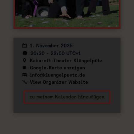
1. November 2025
20:30 - 22:00 UTC+1
Kabarett-Theater Klüngelpütz
Google-Karte anzeigen
info@kluengelpuetz.de
View Organizer Website
zu meinem Kalender hinzufügen