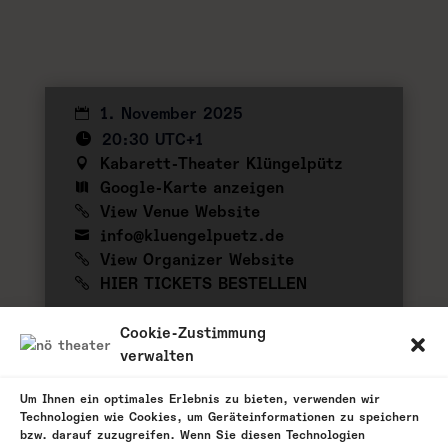
1. November 2025
20:30 UTC+1
Kabarett-Theater Klüngelpütz
Google-Karte anzeigen
View Venue Website
info@kluengelpuetz.de
View Organizer Website
HIER TICKETS BESTELLEN
zu meinem Kalender hinzufügen
Cookie-Zustimmung
verwalten
Um Ihnen ein optimales Erlebnis zu bieten, verwenden wir
Technologien wie Cookies, um Geräteinformationen zu speichern
zurück
bzw. darauf zuzugreifen. Wenn Sie diesen Technologien