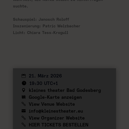
suchte.
Schauspiel: Janosch Roloff
Inszenierung: Patric Welzbacher
Licht: Chiara Tess-Krogull
21. März 2026
19:30 UTC+1
kleines theater Bad Godesberg
Google-Karte anzeigen
View Venue Website
info@kleinestheater.eu
View Organizer Website
HIER TICKETS BESTELLEN