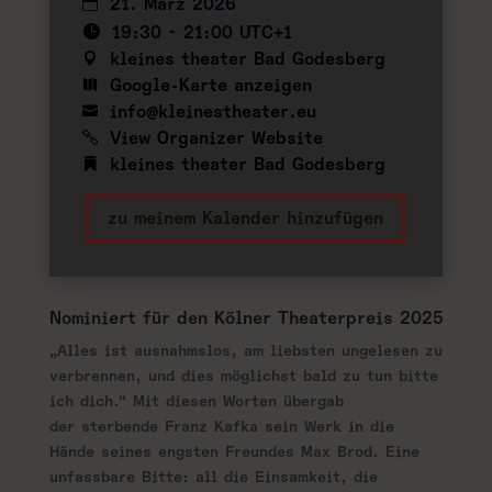
21. März 2026
19:30 - 21:00 UTC+1
kleines theater Bad Godesberg
Google-Karte anzeigen
info@kleinestheater.eu
View Organizer Website
kleines theater Bad Godesberg
zu meinem Kalender hinzufügen
Nominiert für den Kölner Theaterpreis 2025
„Alles ist ausnahmslos, am liebsten ungelesen zu
verbrennen, und dies möglichst bald zu tun bitte
ich dich.“ Mit diesen Worten übergab
der sterbende Franz Kafka sein Werk in die
Hände seines engsten Freundes Max Brod. Eine
unfassbare Bitte: all die Einsamkeit, die