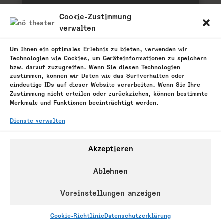
zu meinem Kalender hinzufügen
Cookie-Zustimmung
verwalten
Um Ihnen ein optimales Erlebnis zu bieten, verwenden wir
Technologien wie Cookies, um Geräteinformationen zu speichern
zurück
bzw. darauf zuzugreifen. Wenn Sie diesen Technologien
zustimmen, können wir Daten wie das Surfverhalten oder
eindeutige IDs auf dieser Website verarbeiten. Wenn Sie Ihre
Zustimmung nicht erteilen oder zurückziehen, können bestimmte
Merkmale und Funktionen beeinträchtigt werden.
Tickets hier bestellen
Dienste verwalten
Akzeptieren
Ablehnen
Impressum
Datenschutzerklärung
Cookie-Richtlinie (EU)
Voreinstellungen anzeigen
Designed by: favemedia.de
Cookie-Richtlinie
Datenschutzerklärung