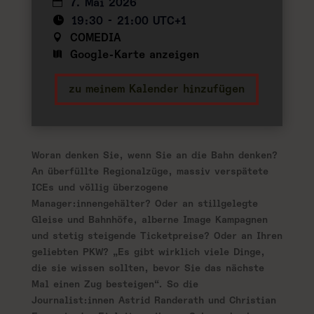
7. Mai 2026
19:30 - 21:00 UTC+1
COMEDIA
Google-Karte anzeigen
zu meinem Kalender hinzufügen
Woran denken Sie, wenn Sie an die Bahn denken?
An überfüllte Regionalzüge, massiv verspätete
ICEs und völlig überzogene
Manager:innengehälter? Oder an stillgelegte
Gleise und Bahnhöfe, alberne Image Kampagnen
und stetig steigende Ticketpreise? Oder an Ihren
geliebten PKW? „Es gibt wirklich viele Dinge,
die sie wissen sollten, bevor Sie das nächste
Mal einen Zug besteigen“. So die
Journalist:innen Astrid Randerath und Christian