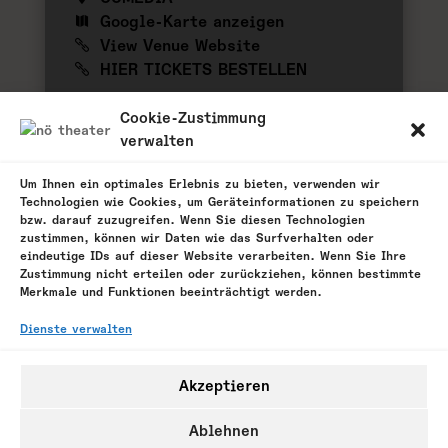
Google-Karte anzeigen
View Venue Website
HIER TICKETS BESTELLEN
zu meinem Kalender hinzufügen
Cookie-Zustimmung
verwalten
Um Ihnen ein optimales Erlebnis zu bieten, verwenden wir
Technologien wie Cookies, um Geräteinformationen zu speichern
zurück
bzw. darauf zuzugreifen. Wenn Sie diesen Technologien
zustimmen, können wir Daten wie das Surfverhalten oder
eindeutige IDs auf dieser Website verarbeiten. Wenn Sie Ihre
Zustimmung nicht erteilen oder zurückziehen, können bestimmte
Merkmale und Funktionen beeinträchtigt werden.
Tickets hier bestellen
Dienste verwalten
Akzeptieren
Ablehnen
Impressum
Datenschutzerklärung