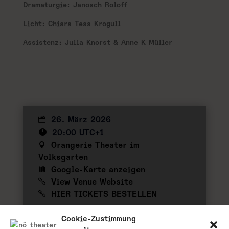
Dramaturgie: Janosch Roloff
Licht: Chiara Tess Krogull
Assistenz: Julia Knorst & Anne K Müller
26. März 2026
20:00 UTC+1
Orangerie Theater im
Volksgarten
Google-Karte anzeigen
View Venue Website
HIER TICKETS BESTELLEN
zu meinem Kalender hinzufügen
Cookie-Zustimmung