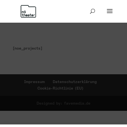
[noe_projects]
Impressum
Datenschutzerklärung
Cookie-Richtlinie (EU)
Designed by: favemedia.de